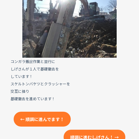
e
b
o
o
k
コンガラ搬出作業と並行に
しげさんが１人で基礎撤去を
しています！
スケルトンバケツとクラッシャーを
交互に操り
基礎撤去を進めています！
←
順調に進んでます！
順調に進むしげさん！
→