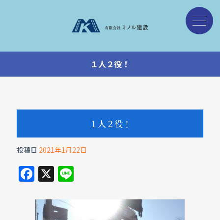
１人２役！
１人２役！
投稿日
2021年1月22日
F
X
Li
a
n
c
e