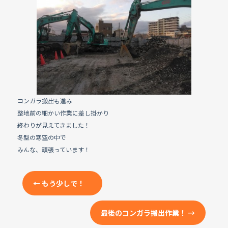
e
b
o
o
k
コンガラ搬出も進み
整地前の細かい作業に差し掛かり
終わりが見えてきました！
冬型の寒空の中で
みんな、頑張っています！
←
もう少しで！
最後のコンガラ搬出作業！
→