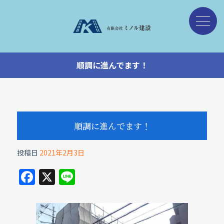
順調に進んでます！
順調に進んでます！
投稿日
2021年2月3日
F
X
Li
a
n
c
e