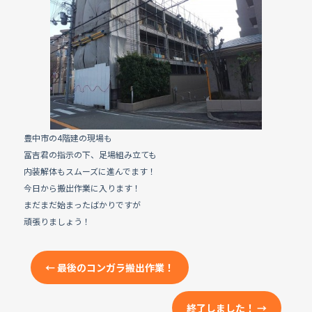
e
b
o
o
k
豊中市の4階建の現場も
冨吉君の指示の下、足場組み立ても
内装解体もスムーズに進んでます！
今日から搬出作業に入ります！
まだまだ始まったばかりですが
頑張りましょう！
←
最後のコンガラ搬出作業！
終了しました！
→