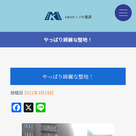
やっぱり綺麗な整地！
やっぱり綺麗な整地！
投稿日
2021年3月19日
F
X
Li
a
n
c
e