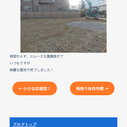
e
b
o
o
k
相変わらず、スムーズな重機捌きで
いつもですが
綺麗な整地で終了しました！
←
小さな応援団！
雨降り休日作業
→
ブログトップ