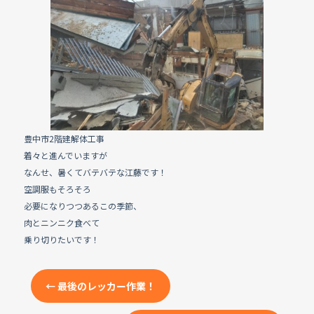
e
b
o
o
k
豊中市2階建解体工事
着々と進んでいますが
なんせ、暑くてバテバテな江藤です！
空調服もそろそろ
必要になりつつあるこの季節、
肉とニンニク食べて
乗り切りたいです！
←
最後のレッカー作業！