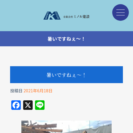
暑いですねぇ～！
暑いですねぇ～！
投稿日
2021年6月18日
F
X
Li
a
n
c
e