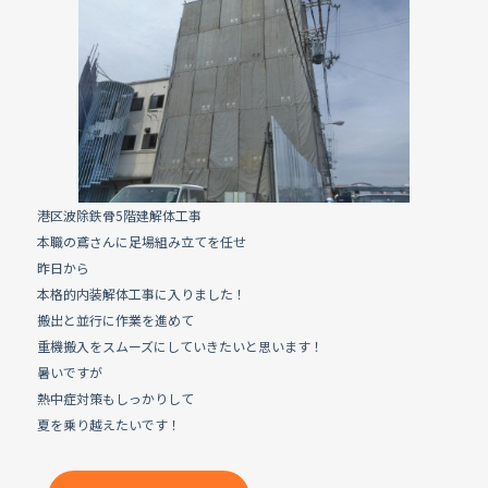
e
b
o
o
k
港区波除鉄骨5階建解体工事
本職の鳶さんに足場組み立てを任せ
昨日から
本格的内装解体工事に入りました！
搬出と並行に作業を進めて
重機搬入をスムーズにしていきたいと思います！
暑いですが
熱中症対策もしっかりして
夏を乗り越えたいです！