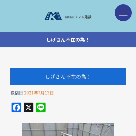
しげさん不在の為！
しげさん不在の為！
投稿日
2021年7月13日
F
X
Li
a
n
c
e