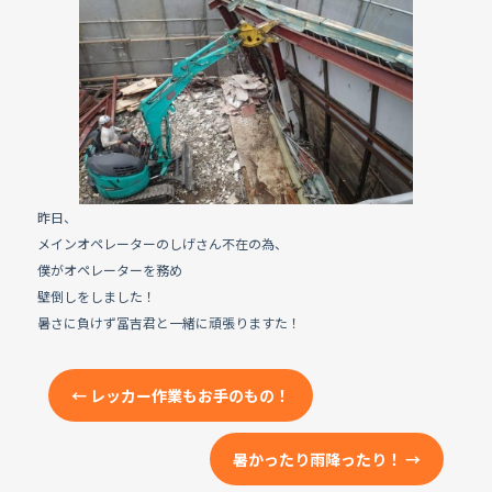
e
b
o
o
k
昨日、
メインオペレーターのしげさん不在の為、
僕がオペレーターを務め
壁倒しをしました！
暑さに負けず冨吉君と一緒に頑張りますた！
←
レッカー作業もお手のもの！
暑かったり雨降ったり！
→