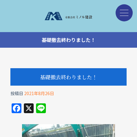
基礎撤去終わりました！
基礎撤去終わりました！
投稿日
2021年8月26日
F
X
Li
a
n
c
e