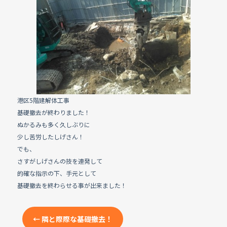
e
b
o
o
k
港区5階建解体工事
基礎撤去が終わりました！
ぬかるみも多く久しぶりに
少し苦労したしげさん！
でも、
さすがしげさんの技を連発して
的確な指示の下、手元として
基礎撤去を終わらせる事が出来ました！
←
隣と際際な基礎撤去！