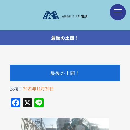
最後の土間！
最後の土間！
投稿日
2021年11月20日
F
X
Li
a
n
c
e