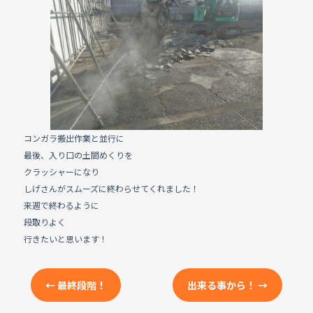
e
b
o
o
k
コンガラ搬出作業と並行に
最後、入り口の土間めくりを
クラッシャーになり
しげさんがスムーズに終わらせてくれました！
来週で終わるように
段取りよく
行きたいと思います！
←
最終段階！
出来る事から！
→