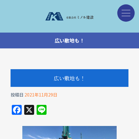
広い敷地も！
広い敷地も！
投稿日
2021年11月29日
F
X
Li
a
n
c
e