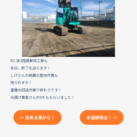
e
b
o
o
k
RC 造3階建解体工事も
本日、終了を迎えます！
しげさんの綺麗な整地作業も
残りわずか！
重機の回送作業で終わりです！
元請け業者さんのOK ももらいました！
←
出来る事から！
木造解体は！
→