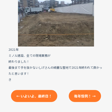
e
b
o
o
k
2021年
ミノル建設、全ての現場業務が
終わりました！
最後まで手を抜かないしげさんの綺麗な整地で2021年終われて良かっ
たと思います！
き
←
いよいよ、最終日！
毎年恒例！
→