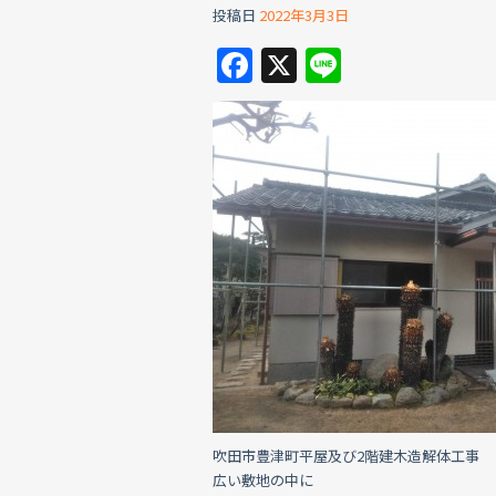
投稿日
2022年3月3日
F
X
Li
a
n
c
e
e
b
o
o
k
吹田市豊津町平屋及び2階建木造解体工事
広い敷地の中に