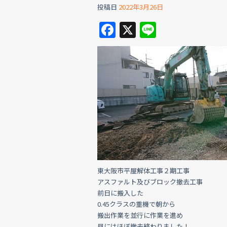
投稿日
2022年3月26日
F
X
Li
a
n
c
e
e
b
o
o
k
東大阪市平屋解体工事２期工事
アスファルト及びブロック撤去工事
前日に搬入した
0.45クラスの重機で朝から
搬出作業を並行に作業を進め
昼にはほぼ撤去終わりました！