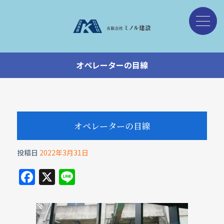
オペレーターの目線
オペレーターの目線
投稿日
2022年3月31日
F
X
Li
a
n
c
e