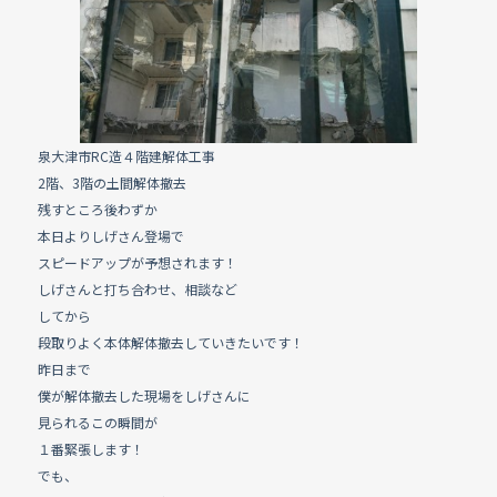
e
b
o
o
k
泉大津市RC造４階建解体工事
2階、3階の土間解体撤去
残すところ後わずか
本日よりしげさん登場で
スピードアップが予想されます！
しげさんと打ち合わせ、相談など
してから
段取りよく本体解体撤去していきたいです！
昨日まで
僕が解体撤去した現場をしげさんに
見られるこの瞬間が
１番緊張します！
でも、