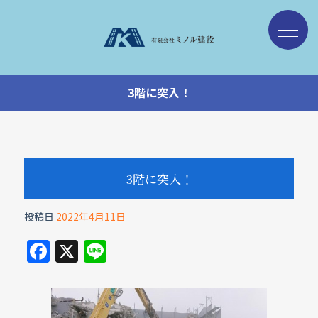
3階に突入！
3階に突入！
投稿日
2022年4月11日
F
X
Li
a
n
c
e