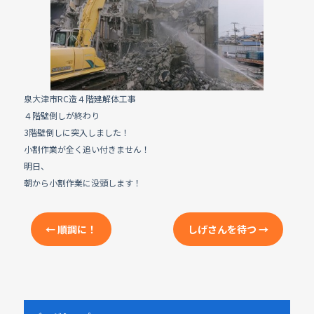
e
b
o
o
k
泉大津市RC造４階建解体工事
４階壁倒しが終わり
3階壁倒しに突入しました！
小割作業が全く追い付きません！
明日、
朝から小割作業に没頭します！
←
順調に！
しげさんを待つ
→