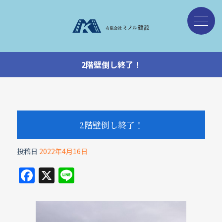
2階壁倒し終了！
2階壁倒し終了！
投稿日
2022年4月16日
F
X
Li
a
n
c
e