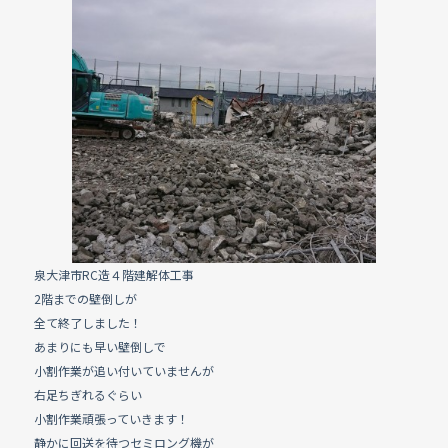
e
b
o
o
k
泉大津市RC造４階建解体工事
2階までの壁倒しが
全て終了しました！
あまりにも早い壁倒しで
小割作業が追い付いていませんが
右足ちぎれるぐらい
小割作業頑張っていきます！
静かに回送を待つセミロング機が