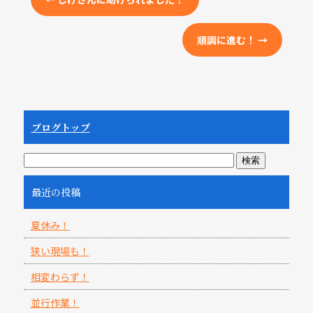
順調に進む！
→
ブログトップ
最近の投稿
夏休み！
狭い現場も！
相変わらず！
並行作業！