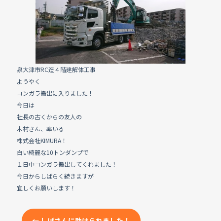
e
b
o
o
k
泉大津市RC造４階建解体工事
ようやく
コンガラ搬出に入りました！
今日は
社長の古くからの友人の
木村さん、率いる
株式会社KIMURA！
白い綺麗な10トンダンプで
１日中コンガラ搬出してくれました！
今日からしばらく続きますが
宜しくお願いします！
←
しげさんに助けられました！