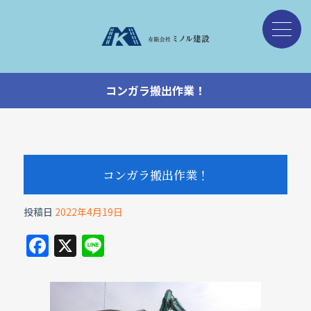
コンガラ搬出作業！
コンガラ搬出作業！
投稿日
2022年4月19日
F
X
Li
a
n
c
e