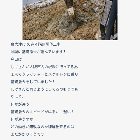
e
b
o
o
k
泉大津市RC造４階建解体工事
順調に基礎撤去が進んでいます！
今日は
しげさんが大阪市内の現場に行ってる為
１人でクラッシャーとスケルトンに乗り
基礎撤去をしていました！
しげさんと同じようにしてるつもりでも
やはり、
何かが違う！
基礎撤去のスピードがはるかに遅い！
何が違うのか
どの動きが無駄なのか理解出来るのは
まだかかりそうです！