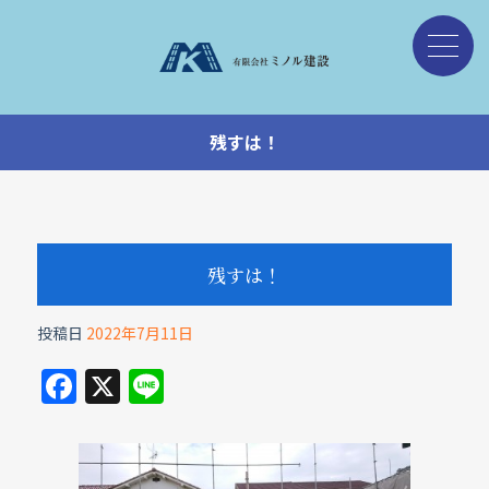
残すは！
残すは！
投稿日
2022年7月11日
F
X
Li
a
n
c
e