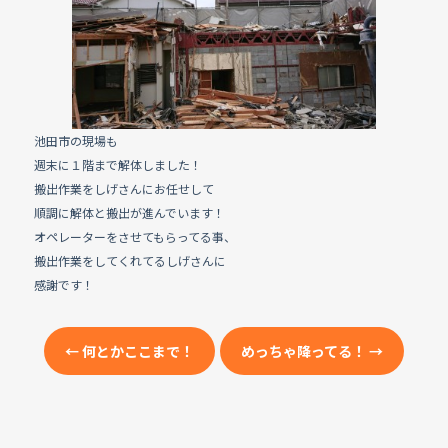
e
b
o
o
k
池田市の現場も
週末に１階まで解体しました！
搬出作業をしげさんにお任せして
順調に解体と搬出が進んでいます！
オペレーターをさせてもらってる事、
搬出作業をしてくれてるしげさんに
感謝です！
←
何とかここまで！
めっちゃ降ってる！
→