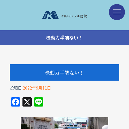
機動力半端ない！
機動力半端ない！
投稿日
2022年9月11日
F
X
Li
a
n
c
e