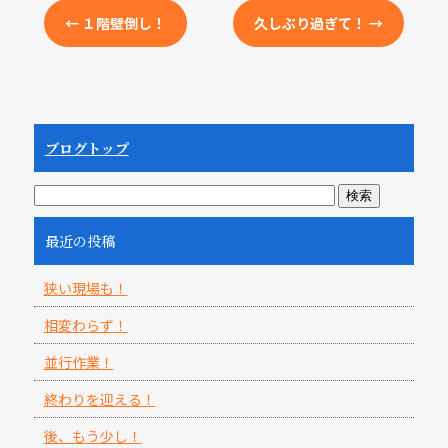
←
１階壁倒し！
久しぶり過ぎて！
→
ブログトップ
最近の投稿
狭い現場も！
相変わらず！
並行作業！
終わりを迎える！
後、もう少し！