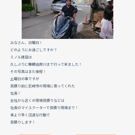
e
b
o
o
k
みなさん、日曜日！
どのようにお過ごしですか？
ミノル建設は
久しぶりに舞鶴由良川まで行って来ました！
その写真はまた後程！
土曜日の事ですが
見積り前に尼崎市の現場に寄ってくれた
社長！
会社から近くの現場見積りなどは
社長のマイスクーターで見積り現場まで！
車より早く迅速な行動で
見積りします！