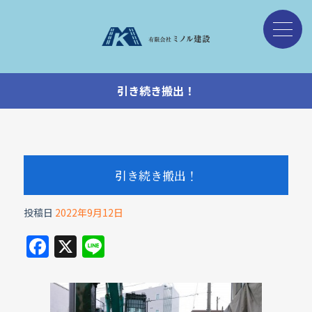
引き続き搬出！
引き続き搬出！
投稿日
2022年9月12日
F
X
Li
a
n
c
e