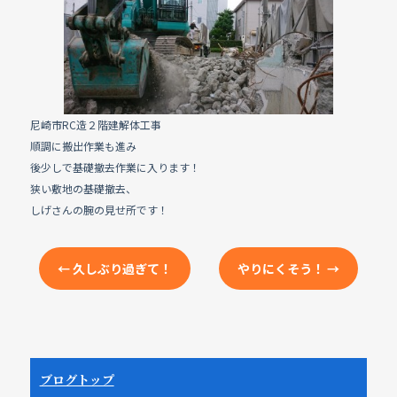
e
b
o
o
k
尼崎市RC造２階建解体工事
順調に搬出作業も進み
後少しで基礎撤去作業に入ります！
狭い敷地の基礎撤去、
しげさんの腕の見せ所です！
←
久しぶり過ぎて！
やりにくそう！
→
ブログトップ