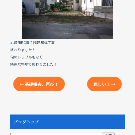
e
b
o
o
k
尼崎市RC造２階建解体工事
終わりました！
何のトラブルもなく
綺麗な整地で終わりました！
←
基礎撤去、再び！
難しい！
→
ブログトップ