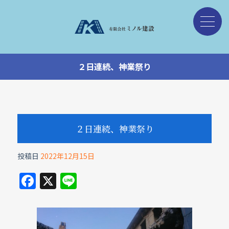
２日連続、神業祭り
２日連続、神業祭り
投稿日
2022年12月15日
F
X
Li
a
n
c
e