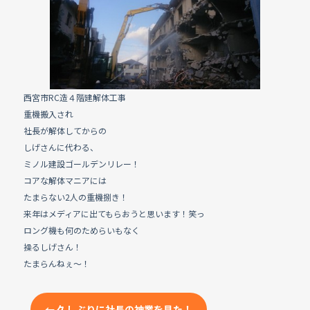
e
b
o
o
k
西宮市RC造４階建解体工事
重機搬入され
社長が解体してからの
しげさんに代わる、
ミノル建設ゴールデンリレー！
コアな解体マニアには
たまらない2人の重機捌き！
来年はメディアに出てもらおうと思います！笑っ
ロング機も何のためらいもなく
操るしげさん！
たまらんねぇ～！
←
久しぶりに社長の神業を見た！