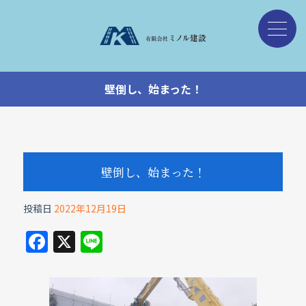
壁倒し、始まった！
壁倒し、始まった！
投稿日
2022年12月19日
F
X
Li
a
n
c
e