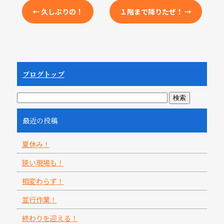
←
久しぶりの！
１階まで降りたぜ！
→
ブログトップ
最近の投稿
夏休み！
狭い現場も！
相変わらず！
並行作業！
終わりを迎える！