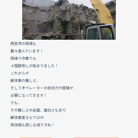
e
b
o
o
k
西宮市の現場も
着々進んでいます！
雨降り作業でも
４階壁倒しが始まりました！
これからが
解体業の難しさ、
そしてオペレーターの技術力や経験が
必要になってきます！
でも、
その難しさの反面、面白さもあり
解体業者ならではの
爽快感も感じる頃ですね！