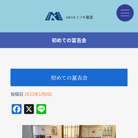
初めての冨吉会
初めての冨吉会
投稿日
2023年1月8日
F
X
Li
a
n
c
e