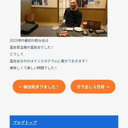
e
b
o
o
k
2023年の最初の飲み会は
冨吉君主催の冨吉会でした！
どうして
冨吉会なのかはインスタグラムに載せておきます！
美味しくて楽しい時間でした！
←
搬出始まりました！
ガラ出し３日目
→
ブログトップ