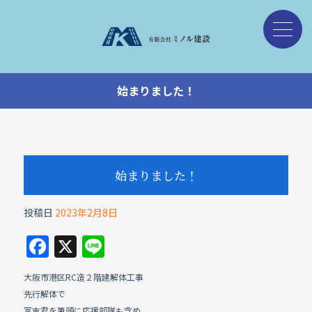
始まりました！
始まりました！
投稿日
2023年2月8日
F
X
Li
a
n
大阪市港区RC造２階建解体工事
c
e
先行解体で
冨吉君を筆頭に応援部隊も含め