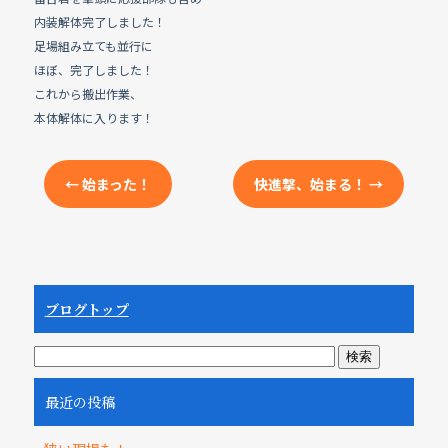
e
b
内装解体完了しました！
足場組み立ても並行に
o
ほぼ、完了しました！
o
これから搬出作業、
k
本体解体に入ります！
←
始まった！
快進撃、始まる！
→
ブログトップ
最近の投稿