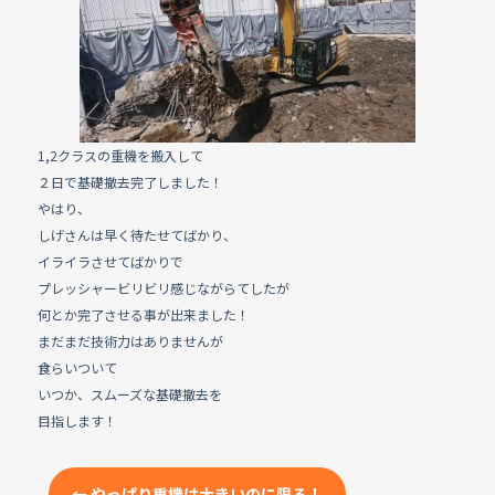
e
b
o
o
k
1,2クラスの重機を搬入して
２日で基礎撤去完了しました！
やはり、
しげさんは早く待たせてばかり、
イライラさせてばかりで
プレッシャービリビリ感じながらてしたが
何とか完了させる事が出来ました！
まだまだ技術力はありませんが
食らいついて
いつか、スムーズな基礎撤去を
目指します！
←
やっぱり重機は大きいのに限る！