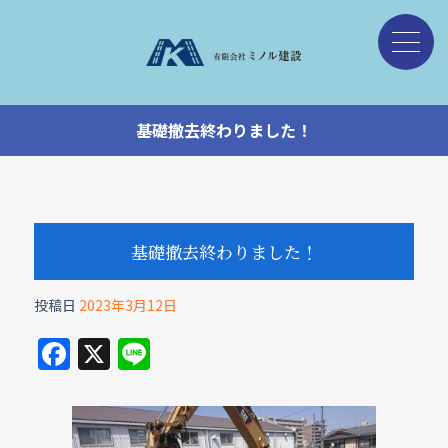
基礎撤去終わりました！
基礎撤去終わりました！
投稿日
2023年3月12日
F
X
Li
a
n
c
e