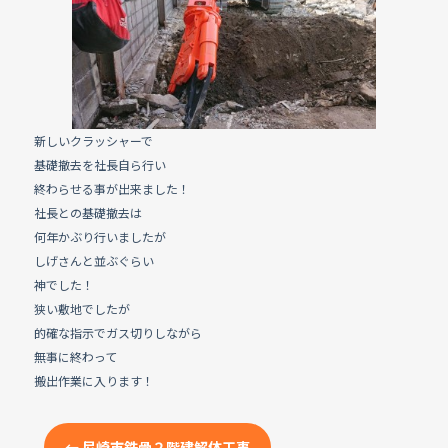
e
b
o
o
k
新しいクラッシャーで
基礎撤去を社長自ら行い
終わらせる事が出来ました！
社長との基礎撤去は
何年かぶり行いましたが
しげさんと並ぶぐらい
神でした！
狭い敷地でしたが
的確な指示でガス切りしながら
無事に終わって
搬出作業に入ります！
←
尼崎市鉄骨２階建解体工事