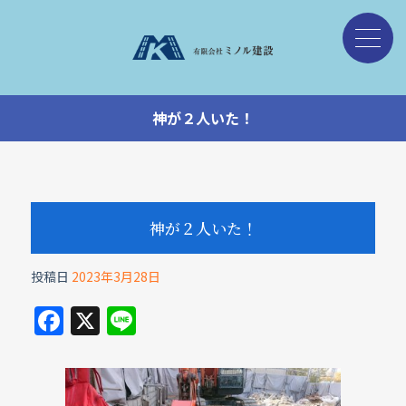
神が２人いた！
神が２人いた！
投稿日
2023年3月28日
F
X
Li
a
n
c
e