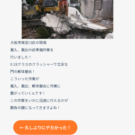
e
b
o
o
k
大阪市東淀川区の現場
搬入、搬出の前準備作業を
行いました！
0.18クラスのクラッシャーで立派な
門の解体撤去！
こういった作業が
搬入、搬出、解体撤去に作業に
繋がっていくんです！
この作業をいかに迅速に行えるかが
勝負の鍵になってきますよね！
←
久しぶりにデカかった！