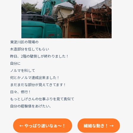
e
b
o
o
k
東淀川区の現場の
木造部分を任してもらい
昨日、2階の壁倒しが終わりました！
自分に
ノルマを科して
何とかノルマ達成出来ました！
まだまだな部分が見えてきてます！
日々、修行！
もっとしげさんの仕事ぶりを見て真似て
自分の経験値をあげたい、
←
やっぱり遅いなぁ～！
繊細な動き！
→