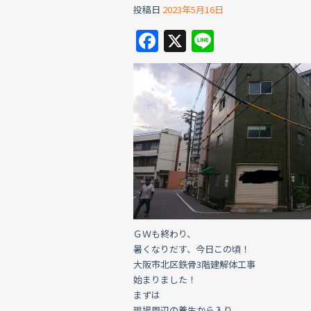
投稿日
2023年5月16日
F
X
Li
a
n
c
e
e
b
o
o
k
ＧＷも終わり、
暑くなりだす、今日この頃！
大阪市北区鉄骨3階建解体工事
始まりました！
まずは
現場周辺の養生から入り、