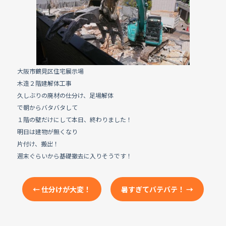
e
b
o
o
k
大阪市鶴見区住宅展示場
木造２階建解体工事
久しぶりの廃材の仕分け、足場解体
で朝からバタバタして
１階の壁だけにして本日、終わりました！
明日は建物が無くなり
片付け、搬出！
週末ぐらいから基礎撤去に入りそうです！
←
仕分けが大変！
暑すぎてバテバテ！
→