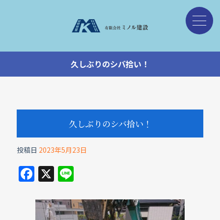
久しぶりのシバ拾い！
久しぶりのシバ拾い！
投稿日
2023年5月23日
F
X
Li
a
n
c
e