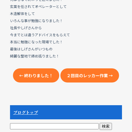
e
b
玄葉を任されてオペレーターとして
木造解体をして
o
いろんな事が勉強になりました！
o
社長やしげさんから
k
今までとは違うアドバイスをもらえて
本当に勉強になった現場でした！
最後はしげさんがいつもの
綺麗な整地で締め括りました！
←
終わりました！
２回目のレッカー作業
→
ブログトップ