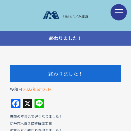
終わりました！
終わりました！
投稿日
2023年6月22日
F
X
Li
a
n
携帯の不具合で遅くなりました！
c
e
伊丹市木造２階建解体工事
何事もなく終わりを迎えました！