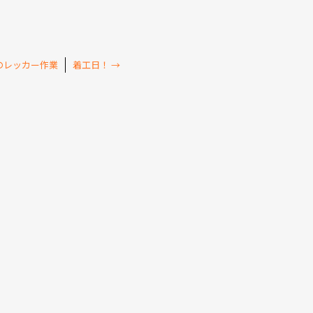
のレッカー作業
着工日！
→