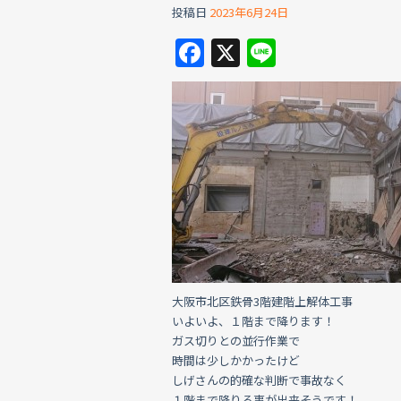
投稿日
2023年6月24日
F
X
Li
a
n
c
e
e
b
o
o
k
大阪市北区鉄骨3階建階上解体工事
いよいよ、１階まで降ります！
ガス切りとの並行作業で
時間は少しかかったけど
しげさんの的確な判断で事故なく
１階まで降りる事が出来そうです！