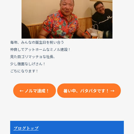
e
b
o
o
k
毎年、みんなの誕生日を祝い合う
仲良しでアットホームなミノル建設！
見た目ゴリマッチョな社長、
少し強面なしげさん！
ごちになります！
←
ノルマ達成！
暑い中、バタバタです！
→
ブログトップ