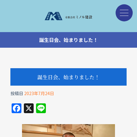
誕生日会、始まりました！
誕生日会、始まりました！
投稿日
2023年7月24日
F
X
Li
a
n
c
e