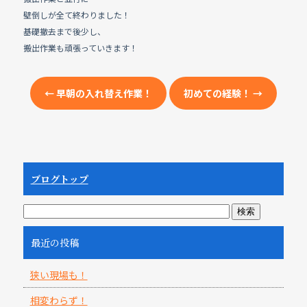
e
b
壁倒しが全て終わりました！
基礎撤去まで後少し、
o
搬出作業も頑張っていきます！
o
k
←
早朝の入れ替え作業！
初めての経験！
→
ブログトップ
最近の投稿
狭い現場も！
相変わらず！