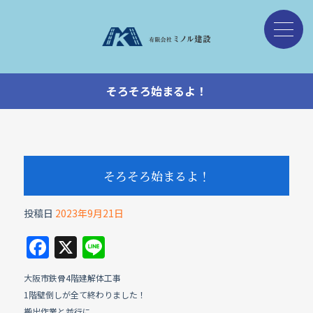
そろそろ始まるよ！
そろそろ始まるよ！
投稿日
2023年9月21日
F
X
Li
a
n
大阪市鉄骨4階建解体工事
c
e
1階壁倒しが全て終わりました！
搬出作業と並行に