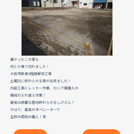
e
b
o
o
k
暑かったこの夏も
何とか乗り切れました！
大阪市鉄骨4階建解体工事
土曜日に終わらせる事が出来ました！
内装工事にレッカー作業、ロング機搬入の
機械の入れ替え作業！
最後は綺麗な整地終わらせるしげさん！
やはり、最高のオペレーターで
生粋の昭和の職人！笑