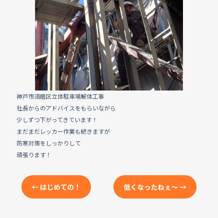
e
b
o
o
k
神戸市須磨区立体駐車場解体工事
社長からのアドバイスをもらいながら
少しずつ下がってきています！
まだまだレッカー作業も続きますが
防寒対策をしっかりして
頑張ります！
←
はじめての！
低くなったねぇ〜
→