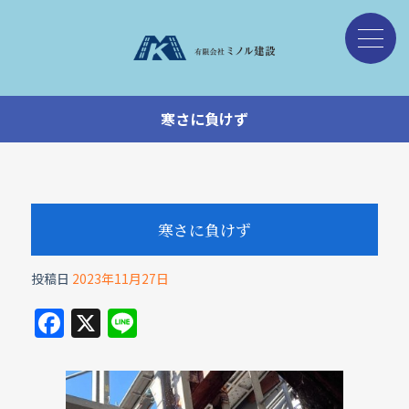
寒さに負けず
寒さに負けず
投稿日
2023年11月27日
F
X
Li
a
n
c
e