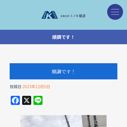
順調です！
順調です！
投稿日
2023年12月5日
F
X
Li
a
n
c
e