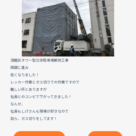
e
b
o
o
k
須磨区タワー型立体駐車場解体工事
順調に進み
低くなりました！
レッカー作業とガス切りでの作業ですので
難しい所とありますが
社長とのコンビで下がってきました！
なんせ、
社長もしげさんも現場が好きなので
自ら、ガス切りをしてます！