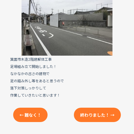
e
b
o
o
k
箕面市木造2階建解体工事
足場組み立て開始しました！
なかなかの古さの建物で
足の踏み外し等をあると思うので
落下対策しっかりして
作業していきたいと思います！
←
難なく！
終わりました！
→