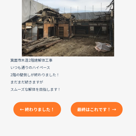
e
b
o
o
k
箕面市木造2階建解体工事
いつも通りのハイペース
2階の壁倒しが終わりました！
まだまだ続きますが
スムーズな解体を目指します！
←
終わりました！
最終はこれです！
→