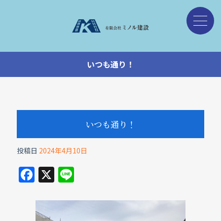
いつも通り！
いつも通り！
投稿日
2024年4月10日
F
X
Li
a
n
c
e