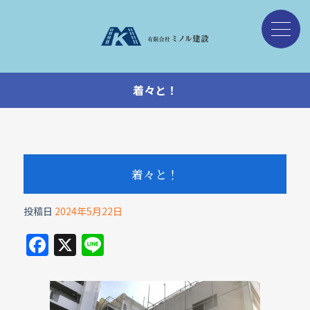
着々と！
着々と！
投稿日
2024年5月22日
F
X
Li
a
n
c
e