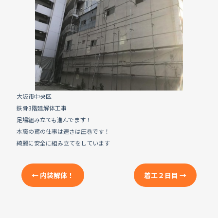
e
b
o
o
k
大阪市中央区
鉄骨3階建解体工事
足場組み立ても進んでます！
本職の鳶の仕事は速さは圧巻です！
綺麗に安全に組み立てをしています
←
内装解体！
着工２日目
→