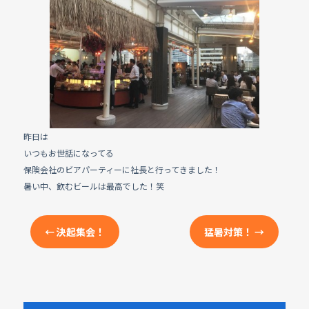
e
b
o
o
k
昨日は
いつもお世話になってる
保険会社のビアパーティーに社長と行ってきました！
暑い中、飲むビールは最高でした！笑
←
決起集会！
猛暑対策！
→