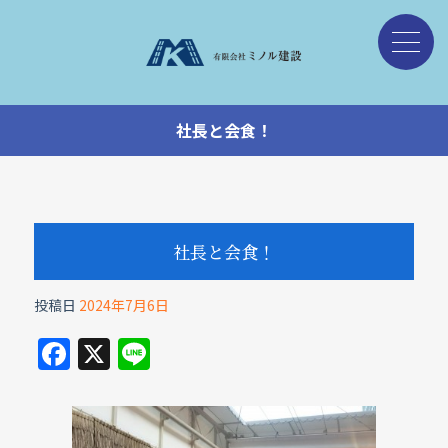
社長と会食！
社長と会食！
投稿日
2024年7月6日
F
X
Li
a
n
c
e