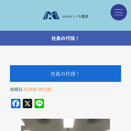
社長の代役！
社長の代役！
投稿日
2024年7月12日
F
X
Li
a
n
c
e