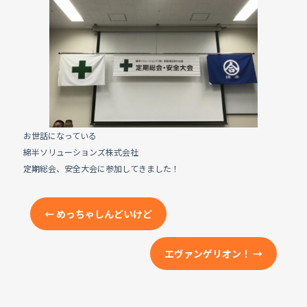
e
b
o
o
k
お世話になっている
綿半ソリューションズ株式会社
定期総会、安全大会に参加してきました！
←
めっちゃしんどいけど
エヴァンゲリオン！
→