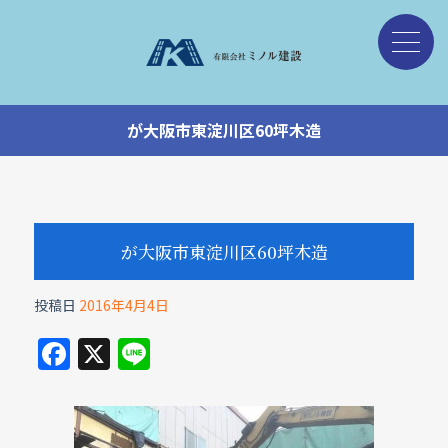
が大阪市東淀川区60坪木造
が大阪市東淀川区60坪木造
投稿日
2016年4月4日
F
X
Li
a
n
c
e