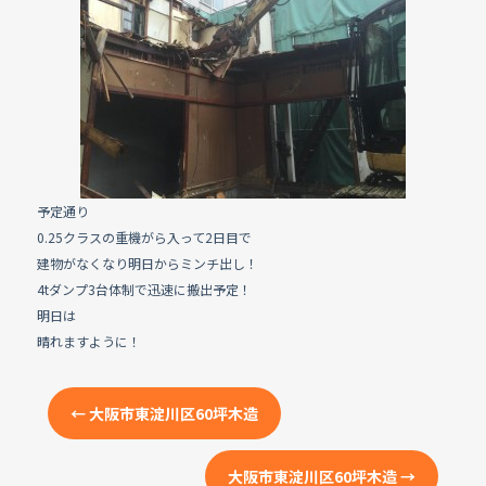
e
b
o
o
k
予定通り
0.25クラスの重機がら入って2日目で
建物がなくなり明日からミンチ出し！
4tダンプ3台体制で迅速に搬出予定！
明日は
晴れますように！
←
大阪市東淀川区60坪木造
大阪市東淀川区60坪木造
→