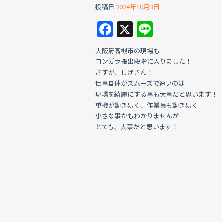
投稿日
2024年10月3日
F
X
Li
a
n
大阪府高槻市の現場も
c
e
コンガラ搬出段階に入りました！
e
さすが、しげさん！
仕事自体がスムーズで速いのは
b
現場を綺麗にする事も大事だと思います！
o
重機が動き易く、作業員も動き易く
小さな事かもわかりませんが
o
とても、大事だと思います！
k