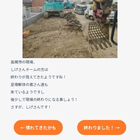
e
b
o
o
k
高槻市の現場、
しげさんチームの方は
終わりが見えてきたようですね！
足場解体の鳶さん達も
来ているようですし
後少しで現場の終わりになる事しょう！
さすが、しげさんです！
←
慣れてきたかも
終わりました！
→