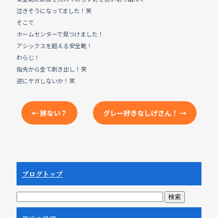
e
b
泣きそうになってました！笑
そこで
o
ホームセンターで見つけました！
o
アシックスを超える安全靴！
k
わらじ！
指先から全て剥き出し！笑
逆にケガしないか！笑
←
狭ない？
グレー好きなしげさん！
→
ブログトップ