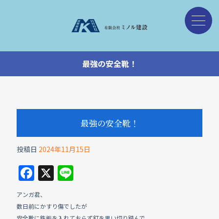
最強の安全靴！
最強の安全靴！
投稿日
2024年11月15日
F
X
Li
a
n
アンガ君、
c
e
数日前にかすり傷でしたが
安全靴に鉄板を入れておらず釘を思い切り踏んで