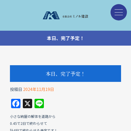
本日、完了予定！
本日、完了予定！
投稿日
2024年11月19日
F
X
Li
a
n
小さな納屋の解体を道路から
c
e
0.45で2日で終わらせて
計4日で終わらせる予定です！