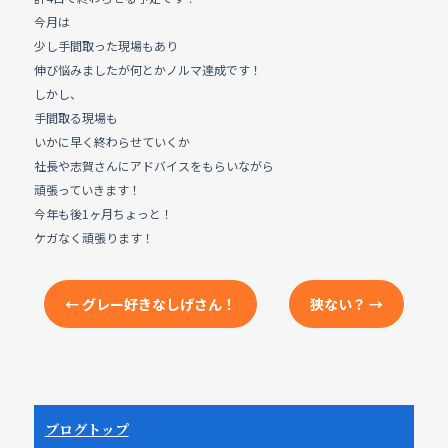
e
b
今月は
少し手間取った現場もあり
o
伸び悩みましたが何とかノルマ達成です！
o
しかし、
k
手間取る現場も
いかに早く終わらせていくか
社長や志賀さんにアドバイスをもらいながら
頑張っていきます！
今年も後1ヶ月ちょっと！
ケガなく頑張ります！
←
グレー好きなしげさん！
狭ない？
→
ブログトップ