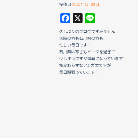
投稿日
2025年1月23日
F
X
Li
a
n
久しぶりのブログですみません
c
e
大阪の方も石川県の方も
e
忙しい毎日です！
石川県は寒さもピークを過ぎて
b
少しずつですが薄着になっています！
o
相変わらずなアンガ君ですが
毎日頑張っています！
o
k